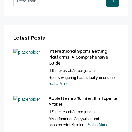
Latest Posts
International Sports Betting
Platforms: A Comprehensive
Guide
9 meses atrás
por
jonatas
Sports wagering has actually ended up...
Saiba Mais
Roulette neu Turnier: Ein Experte
Artikel
9 meses atrás
por
jonatas
Als erfahrener Copywriter und
passionierter Spieler...
Saiba Mais