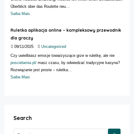
Überblick über das Roulette neu…
Saiba Mais
Ruletka aplikacja online – kompleksowy przewodnik
dla graczy
09/11/2025
Uncategorized
Czy uwielbiasz emocje towarzyszące grze w ruletkę, ale nie
poscielarnia.pl/
masz czasu, by odwiedzać tradycyjne kasyna?
Rozwiązanie jest proste – ruletka…
Saiba Mais
Search