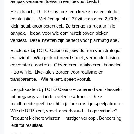
aanpak verandert toeval in een bewust besluit.
Elke draai bij TOTO Casino is een keuze tussen intuïtie
en statistiek. . Met één getal uit 37 zit je op circa 2,70 % –
klein getal, groot potentieel.. Ze brengen structuur in je
aanpak. . Ideaal voor wie continuïteit boven pieken
verkiest.. Deze inzetten zijn perfect voor planmatig spel.
Blackjack bij TOTO Casino is jouw domein van strategie
en inzicht. . Wie gestructureerd speelt, vermindert risico
en versterkt controle.. Observeren, analyseren, handelen
– zo win je.. Live-tafels zorgen voor realisme en
transparantie. . Wie rekent, speelt vooruit.
De gokkasten bij TOTO Casino – variërend van klassiek
tot megaways – bieden selectie & kans. . Deze
bandbreedte geeft inzicht in je toekomstige speelpatroon. .
Wie de RTP kent, speelt onderbouwd. . Lage variantie?
Frequent kleinere winsten – rustiger verloop.. Beheersing
leidt tot resultaat.