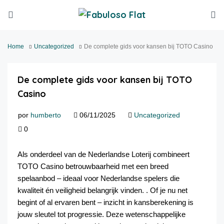
Home
Uncategorized
De complete gids voor kansen bij TOTO Casino
De complete gids voor kansen bij TOTO
Casino
por
humberto
06/11/2025
Uncategorized
0
Als onderdeel van de Nederlandse Loterij combineert
TOTO Casino betrouwbaarheid met een breed
spelaanbod – ideaal voor Nederlandse spelers die
kwaliteit én veiligheid belangrijk vinden. . Of je nu net
begint of al ervaren bent – inzicht in kansberekening is
jouw sleutel tot progressie. Deze wetenschappelijke