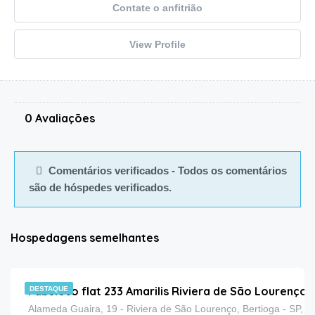
Contate o anfitrião
View Profile
0 Avaliações
Comentários verificados - Todos os comentários
são de hóspedes verificados.
Hospedagens semelhantes
Fabuloso flat 233 Amarilis Riviera de São Lourenço 
DESTAQUE
Alameda Guaira, 19 - Riviera de São Lourenço, Bertioga - SP, 1