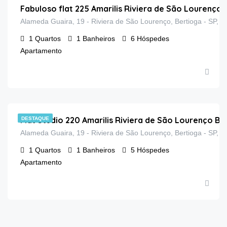
Fabuloso flat 225 Amarilis Riviera de São Lourenço
Alameda Guaira, 19 - Riviera de São Lourenço, Bertioga - SP, 1
1
Quartos
1
Banheiros
6
Hóspedes
Apartamento
Flat Studio 220 Amarilis Riviera de São Lourenço Be
DESTAQUE
Alameda Guaira, 19 - Riviera de São Lourenço, Bertioga - SP, 1
1
Quartos
1
Banheiros
5
Hóspedes
Apartamento