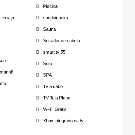
Piscina
terraço
sanduicheira
Sauna
Secador de cabelo
smart tv 55
sco
Sofá
a manhã
SPA
sto
Tv a cabo
TV Tela Plana
Wi-Fi Grátis
Xbox integrado na tv